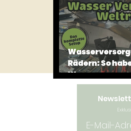
Montenegro
Camping T
Wasserversorgu
Rädern: So habe
Wasserversorgu
unsere Weltrei
Newslett
Exklus
E-Mail-Ad