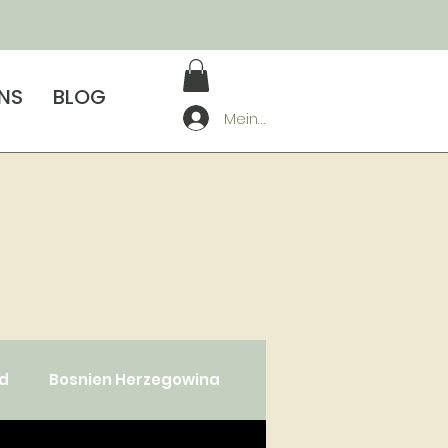
UNS
BLOG
Mein Konto
ad
Bosnien Herzegowina