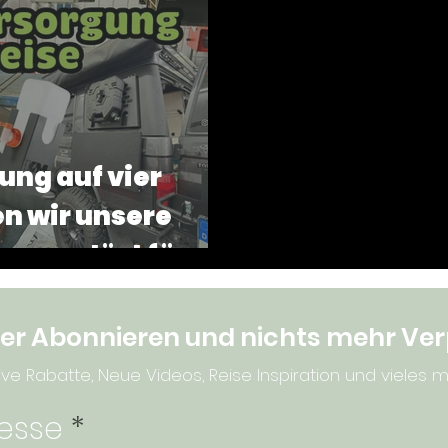
ipps
Fahrzeuge
Sardinien
Equipment
ng auf vier
n wir unsere
ng gelöst für
se
er Abonnieren und nichts mehr Ve
ive Rabatte, Neue Videos, Reise Inspiration und vieles mehr
resse