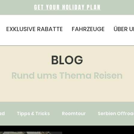
GET YOUR HOLIDAY PLAN
EXKLUSIVE RABATTE
FAHRZEUGE
ÜBER 
BLOG
Rund ums Thema Reisen
ad
Tipps & Tricks
Roomtour
Serbien Offro