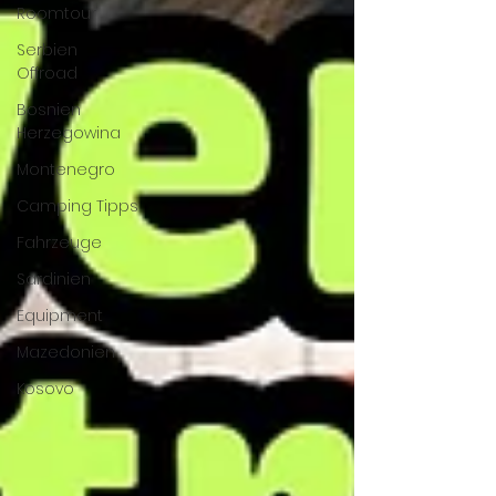
Roomtour
Serbien
Offroad
Bosnien
Herzegowina
Montenegro
Camping Tipps
Fahrzeuge
Sardinien
Equipment
Mazedonien
Kosovo