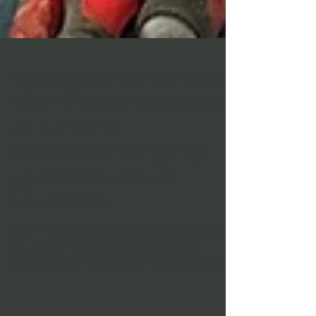
Wasserversorgung auf
vier Rädern: So haben
wir unsere
Wasserversorgung
gelöst für unsere
Weltreise
Wenn man über längere Zeit unterwegs
ist, wird ein Thema schnell zentral: