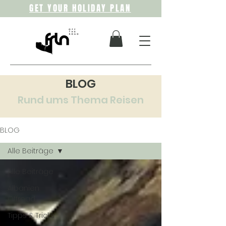
GET YOUR HOLIDAY PLAN
BLOG
Rund ums Thema Reisen
BLOG
Alle Beiträge
Alle Beiträge
Albanien
Offroad
Tipps & Tricks