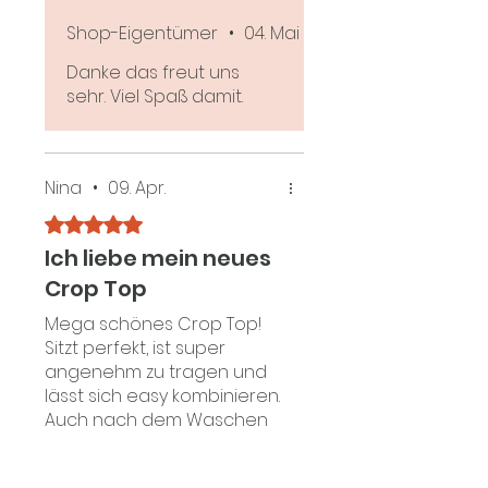
Shop-Eigentümer
•
04. Mai
Danke das freut uns
sehr. Viel Spaß damit.
Nina
•
09. Apr.
Mit 5 von 5 Sternen bewertet.
Ich liebe mein neues
Crop Top
Mega schönes Crop Top!
Sitzt perfekt, ist super
angenehm zu tragen und
lässt sich easy kombinieren.
Auch nach dem Waschen
bleibt alles in Form. Würde
ich jederzeit wieder kaufen.