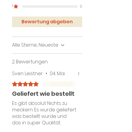
1
0
Bewertung abgeben
Alle Sterne, Neueste
2 Bewertungen
Sven Leistner
•
04. Mai
Bestätigt
Mit 5 von 5 Sternen bewertet.
Geliefert wie bestellt
Es gibt absolut Nichts zu
meckern. Es wurde geliefert
was bestellt wurde und
das in super Qualität.