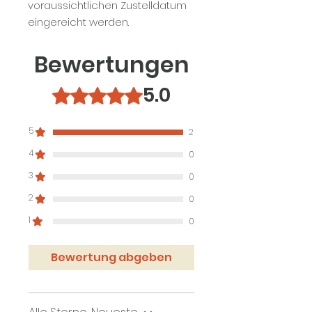
voraussichtlichen Zustelldatum
eingereicht werden.
Bewertungen
5.0
Mit 5 von 5 Sternen bewertet.
5
2
4
0
3
0
2
0
1
0
Bewertung abgeben