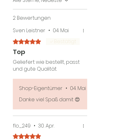
Alle Sterne, Neueste
2 Bewertungen
Sven Leistner
•
04. Mai
Bestätigt
Mit 5 von 5 Sternen bewertet.
Top
Geliefert wie bestellt, passt
und gute Qualität.
Shop-Eigentümer
•
04. Mai
Danke viel Spaß damit 😍
flo_249
•
30. Apr.
Mit 5 von 5 Sternen bewertet.