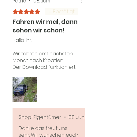
Patric
•
08. Juni
Bestätigt
Mit 5 von 5 Sternen bewertet.
Fahren wir mal, dann
sehen wir schon!
Hallo ihr.
Wir fahren erst nächsten
Monat nach Kroatien.
Der Download funktioniert
leider echt nur auf Gaia. Da
ich Locus- verseucht bin
habe ich mir erst schwer
getan. Ich habe jetzt Gaia
pro dazu genommen und
werde mich in nächster
Zeit damit anfreunden.
Shop-Eigentümer
•
08. Juni
Im übrigen bin ich sehr
begeistert von euch zwei.
Danke das freut uns
Ehrlich ,nett und ihr sagt
sehr. Wir wünschen euch