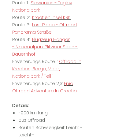
Route 1:
Slowenien - Triglav
Nationalpark
Route 2:
Kroatien Insel KRK
Route 3:
Lost Place - Offroad
Panorama Straße
Route 4:
Flugzeug Hangar
- Nationalpark Plitvicer Seen -
Bauernhof
Erweiterungs Route 1:
Offroad in
Kroatien, Berge, Meer,
Nationalpark / Teil 1
Erweiterungs Route 2,3:
Epic
Offroad Adventure In Croatia
Details:
~900 km lang
60% Offroad
Routen Schwierigkeit: Leicht -
Leicht+