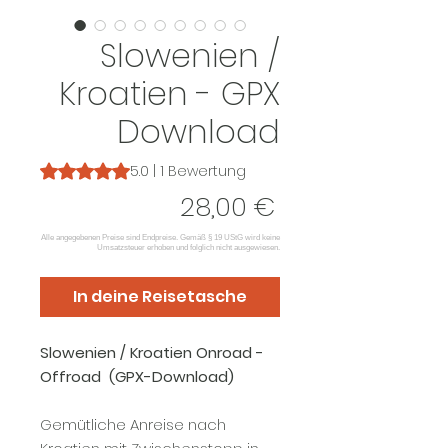
Slowenien /
Kroatien - GPX
Download
Das Rating beträgt 5.0 von fünf Sternen, basierend auf 1
5.0 | 1 Bewertung
Preis
28,00 €
In deine Reisetasche
Slowenien / Kroatien Onroad -
Offroad (GPX-Download)
Gemütliche Anreise nach