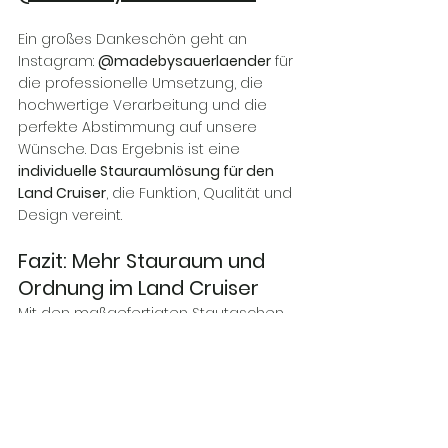
Ein großes Dankeschön geht an 
Instagram: 
@madebysauerlaender
 für 
die professionelle Umsetzung, die 
hochwertige Verarbeitung und die 
perfekte Abstimmung auf unsere 
Wünsche. Das Ergebnis ist eine 
individuelle Stauraumlösung für den 
Land Cruiser
, die Funktion, Qualität und 
Design vereint.
Fazit: Mehr Stauraum und 
Ordnung im Land Cruiser
Mit den maßgefertigten Stautaschen 
unter dem Bett im Aufstelldach haben 
wir den Stauraum im Land Cruiser 
deutlich erweitert – ohne 
Kompromisse bei Komfort oder 
Funktion.
Mehr Ordnung, besser genutzter Platz 