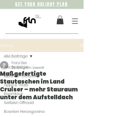
GET YOUR HOLIDAY PLAN
Beitrag
Alle Beiträge
Franz Giel
Alle Beiträge
25. Jan.
2 Min. Lesezeit
Maßgefertigte
Albanien Offroad
Stautaschen im Land
Tipps & Tricks
Cruiser – mehr Stauraum
Roomtour
unter dem Aufstelldach
Serbien Offroad
Bosnien Herzegowina