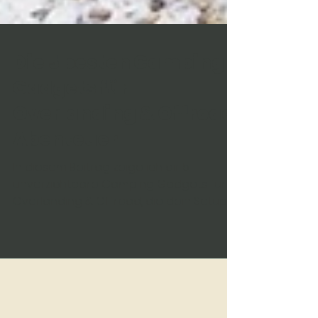
Die 5 besten Camping
Gadgets für
Overlanding & Offroad
Abenteuer
In diesem Beitrag zeige ich dir 5
unverzichtbare Camping Gadgets für
Overlanding & Offroad, die dein Setup
auf das nächste Level bringen.