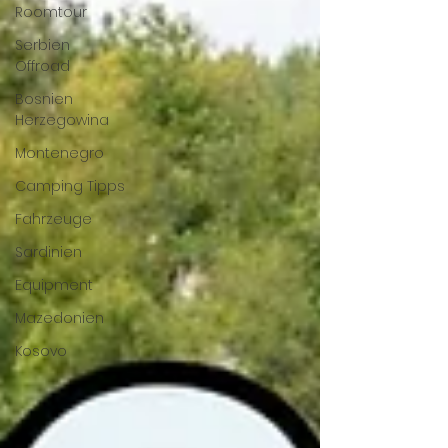
Roomtour
Serbien
Offroad
Bosnien
Herzegowina
Montenegro
Camping Tipps
Fahrzeuge
Sardinien
Equipment
Mazedonien
Kosovo