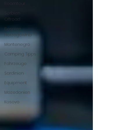
Roomtour
Serbien
Offroad
Bosnien
Herzegowina
Montenegro
Camping Tipps
Fahrzeuge
Sardinien
Equipment
Mazedonien
Kosovo