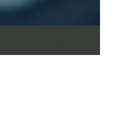
STEDI Schalter &
modulares Switch
Panel im Toyota Land
Cruiser 70 – Die
perfekte Lösung für
dein Offroad-Setup
Der Toyota Land Cruiser 70 Series
gehört zu den robustesten Offroad-