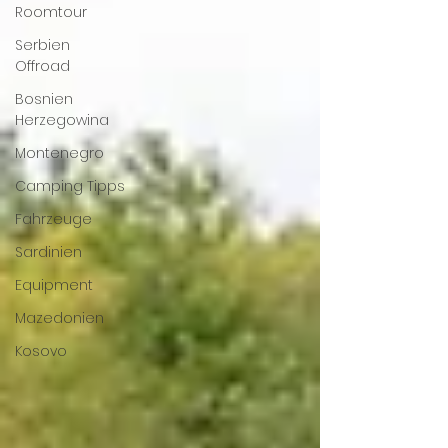
Roomtour
Serbien
Offroad
Bosnien
Herzegowina
Montenegro
Camping Tipps
Fahrzeuge
Sardinien
Equipment
Mazedonien
Kosovo