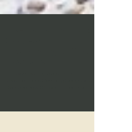
Die 5 besten Camping
Gadgets für
Overlanding & Offroad
Abenteuer
In diesem Beitrag zeige ich dir 5
unverzichtbare Camping Gadgets für
Overlanding & Offroad, die dein Setup
auf das nächste Level bringen.