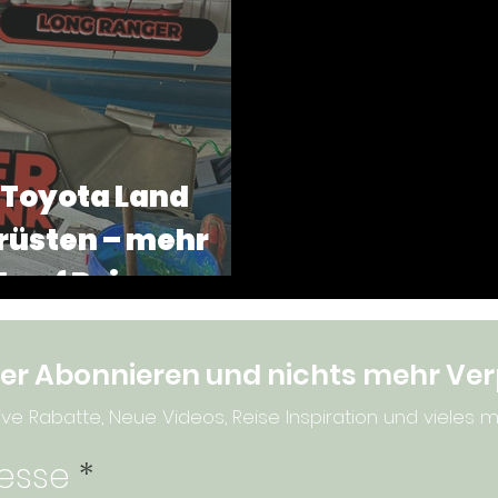
ipps
Fahrzeuge
Sardinien
Equipment
 Toyota Land
hrüsten – mehr
 auf Reisen
er Abonnieren und nichts mehr Ve
ive Rabatte, Neue Videos, Reise Inspiration und vieles mehr
resse