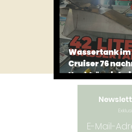
Montenegro
Camping T
Wassertank im
Cruiser 76 nac
Unabhängigkeit
Newslett
Exklus
E-Mail-Ad