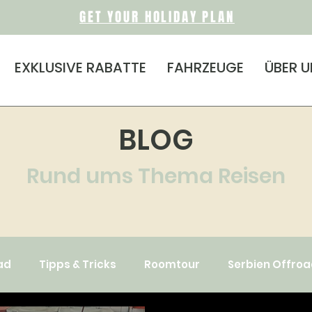
GET YOUR HOLIDAY PLAN
EXKLUSIVE RABATTE
FAHRZEUGE
ÜBER 
BLOG
Rund ums Thema Reisen
ad
Tipps & Tricks
Roomtour
Serbien Offro