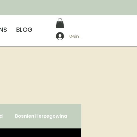
UNS
BLOG
Mein Konto
ad
Bosnien Herzegowina